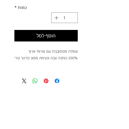
כמות
*
הוסף לסל
שמלה מסתובבת עם שרוול ארוך
100% כותנה עבה ונעימה מסוג פרנץ' טרי
GiftCard
הרשמו לעדכונים על מבצעים
ופריטים חדשים