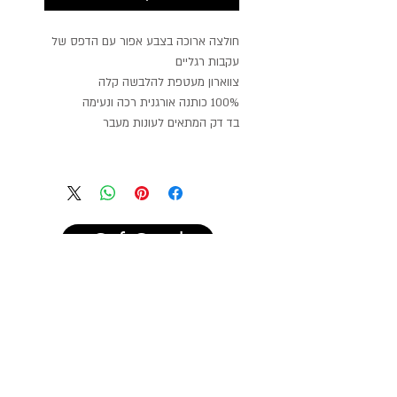
חולצה ארוכה בצבע אפור עם הדפס של
עקבות רגליים
צווארון מעטפת להלבשה קלה
100% כותנה אורגנית רכה ונעימה
בד דק המתאים לעונות מעבר
GiftCard
הרשמו לעדכונים על מבצעים
ופריטים חדשים
הרשמה