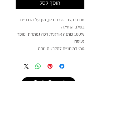
הוסף לסל
מכנס קצר בגזרת בלון, מגן על הברכיים
בשלב הזחילה
100% כותנה אורגנית רכה נמתחת וסופר
נעימה
גומי במותניים להלבשה נוחה
GiftCard
הרשמו לעדכונים על מבצעים
ופריטים חדשים
הרשמה