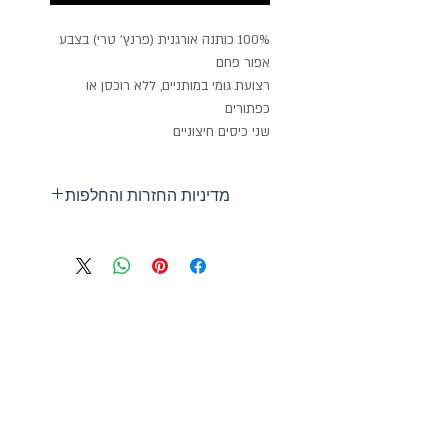
100% כותנה אורגנית (פרנץ' טרי) בצבע
אפור פחם
רצועת גומי במותניים, ללא רוכסן או
כפתורים
שני כיסים חיצוניים
מדיניות החזרות והחלפות
ניתן להחליף או להחזיר כל מוצר
שלא נעשה בו שימוש בתוך 14 יום
ביטול הזמנה שנעשתה באתר -
בתוך 12 שעות מביצוע העסקה
GiftCard
הרשמו לעדכונים על מבצעים
ופריטים חדשים