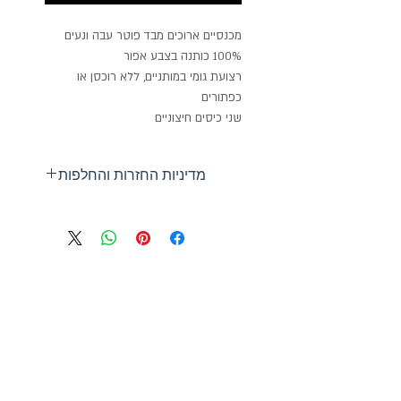
מכנסיים ארוכים מבד פוטר עבה ונעים
100% כותנה בצבע אפור
רצועת גומי במותניים, ללא רוכסן או
כפתורים
שני כיסים חיצוניים
מדיניות החזרות והחלפות
ניתן להחליף או להחזיר כל מוצר
שלא נעשה בו שימוש בתוך 14 יום
ביטול הזמנה שנעשתה באתר -
בתוך 12 שעות מביצוע העסקה
GiftCard
הרשמו לעדכונים על מבצעים
ופריטים חדשים