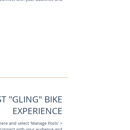
ST "GLING" BIKE
EXPERIENCE
k here and select 'Manage Posts' >
connect with your audience and...