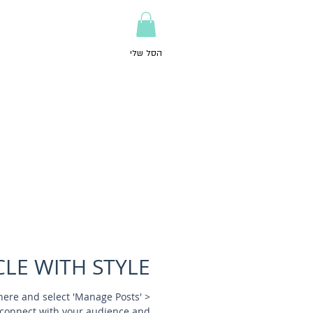
הסל שלי
CLE WITH STYLE
k here and select 'Manage Posts' >
connect with your audience and...