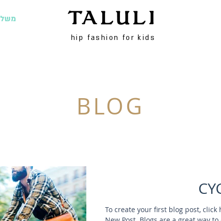
משלו
hip fashion for kids
BLOG
CY
To create your first blog post, clic
New Post. Blogs are a great way to 